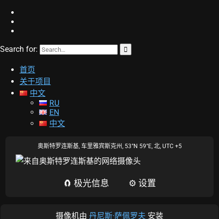
Search for:
STARVISOR
夜空巡逻
首页
关于项目
中文
RU
EN
中文
100%
缩放:
奥斯特罗连斯基, 车里雅宾斯克州,
53°N 59°E
,
北,
UTC +5
太阳风:
🧲 极光信息
⚙️ 设置
Bz
时间 (UTC)
密度
速度
09:00:02
-2.4
4.3
424
现在:
10:02:32
0.9
3
393.4
预测:
摄像机由
丹尼斯·萨佩罗夫
安装